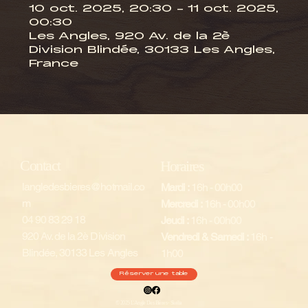
10 oct. 2025, 20:30 – 11 oct. 2025,
00:30
Les Angles, 920 Av. de la 2è
Division Blindée, 30133 Les Angles,
France
Contact
Horaires
langledesbieres@hotmail.co
Mardi :
16h - 00h00
m
Mercredi :
16h - 00h00
04 90 83 29 18
Jeudi :
16h - 00h00
920 Av. de la 2è Division
Vendredi & Samedi :
16h -
Blindée, 30133 Les Angles
1h00
Réserver une table
© 2025 L'Angle Des Bières - Skelia