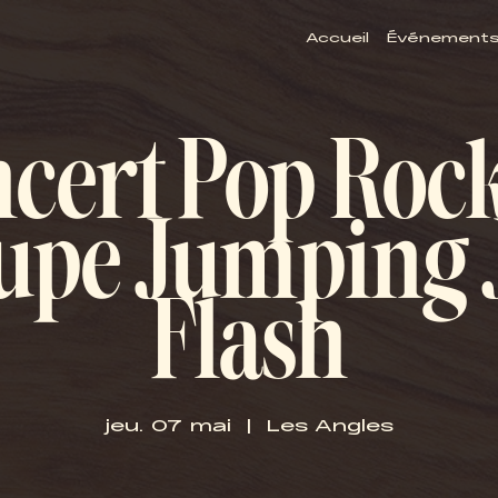
Accueil
Événement
cert Pop Roc
upe Jumping 
Flash
jeu. 07 mai
  |  
Les Angles