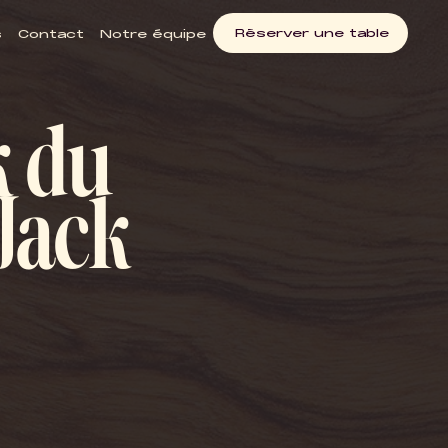
Réserver une table
s
Contact
Notre équipe
k du
Jack