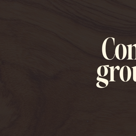
Con
gro