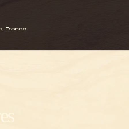
s, France
es