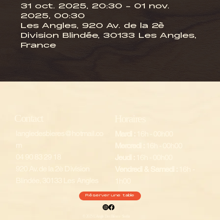
31 oct. 2025, 20:30 – 01 nov.
2025, 00:30
Les Angles, 920 Av. de la 2è
Division Blindée, 30133 Les Angles,
France
Contact
Horaires
langledesbieres@hotmail.co
Mardi :
16h - 00h00
m
Mercredi :
16h - 00h00
04 90 83 29 18
Jeudi :
16h - 00h00
920 Av. de la 2è Division
Vendredi & Samedi :
16h -
Blindée, 30133 Les Angles
1h00
Réserver une table
© 2025 L'Angle Des Bières - Skelia