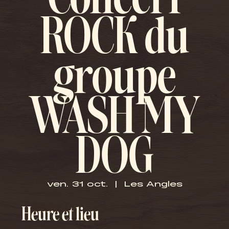
Concert
ROCK du
groupe
WASH MY
DOG
ven. 31 oct.
  |  
Les Angles
Heure et lieu