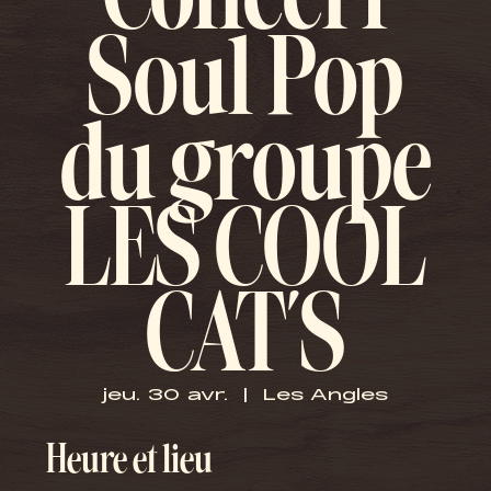
Concert
Soul Pop
du groupe
LES COOL
CAT'S
jeu. 30 avr.
  |  
Les Angles
Heure et lieu